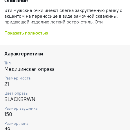
Описание
Эти мужские очки имеют слегка закругленную рамку с
акцентом на переносице в виде замочной скважины,
придающей изделию легкий ретро-стиль. Эти
классические очки, изготовленные из ацетата и
Показать полностью
инжектированного полиамида, украшены сердечником
из металлической проволоки на внутренней стороне
заушников и небольшой табличкой с логотипом —
сдержанный, но безошибочно узнаваемый бренд
Характеристики
Carrera.
Тип
Медицинская оправа
Размер моста
21
Цвет оправы
BLACKBRWN
Размер заушника
150
Размер линз
49