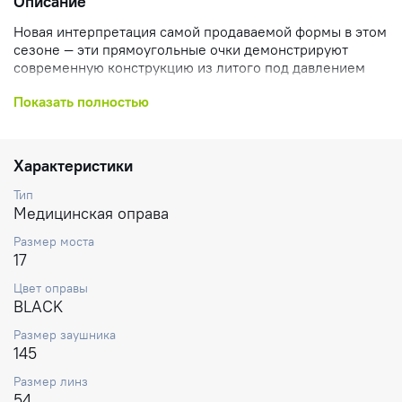
Описание
Новая интерпретация самой продаваемой формы в этом
сезоне — эти прямоугольные очки демонстрируют
современную конструкцию из литого под давлением
полиамида, отделанную яркими резиновыми вставками
Показать полностью
для динамического контраста и дополнительного
сцепления. Обратите внимание на подпись C
соответствующего оттенка на заушниках.
Характеристики
Тип
Медицинская оправа
Размер моста
17
Цвет оправы
BLACK
Размер заушника
145
Размер линз
54