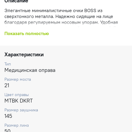
Описание
Элегантные минималистичные очки BOSS из
сверхтонкого металла. Надежно сидящие на лице
благодаря регулируемым носовым упорам. Удобная
форма подчеркивается их плоской конструкцией. Рамка
Показать полностью
элегантно переходит в заушники, покрытые пластиком
для дополнительного комфорта. Шарниры, скрывающие
внутренний винт, придают сдержанный
высокотехнологичный характер этим очкам, которые
Характеристики
безупречно сочетаются с любым нарядом.
Тип
Медицинская оправа
Размер моста
21
Цвет оправы
MTBK DKRT
Размер заушника
145
Размер линз
50