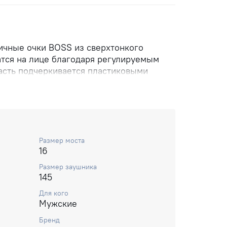
чные очки BOSS из сверхтонкого
тся на лице благодаря регулируемым
асть подчеркивается пластиковыми
ии линзы. Рамка элегантно переходит в
е также покрыты пластиковыми
ельного комфорта. Шарниры,
 винт, придают сдержанный
рактер этому стилю, который
с любым нарядом.
Размер моста
16
Размер заушника
145
Для кого
Мужские
Бренд