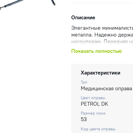
Описание
Элегантные минималисти
металла. Надежно держа
носоупорам. Передняя ч
вставками, обрамляющим
Показать полностью
узкие заушники, которы
вставками для дополнит
скрывающие внутренний
Характеристики
высокотехнологичный ха
безупречно сочетается 
Тип
Медицинская оправа
Цвет оправы
PETROL DK
Размер линз
53
Код цвета оправы