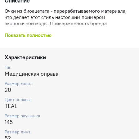
Описание
Очки из биоацетата - перерабатываемого материала,
что делает этот стиль настоящим примером
экологичной моды. Приверженность бренда
окружающей среде отражена в заявлении
Показать полностью
«RESPONSIBLE’», которое можно увидеть на
сердцевине заушников. Смелые линии делают их
полностью модными, а заклепки с рельефным принтом
добавляют нотку чистого, решительного стиля BOSS.
Характеристики
Тип
Медицинская оправа
Размер моста
20
Цвет оправы
TEAL
Размер заушника
145
Размер линз
52