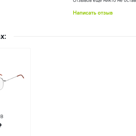
Отзывов еще никто не оста
Написать отзыв
х:
35 J2B
₽