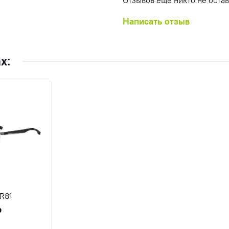
Отзывов еще никто не оста
Написать отзыв
х:
BOSS 1543/F R81
₽