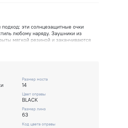
 подход: эти солнцезащитные очки
тиль любому наряду. Заушники из
ыты мягкой резиной и заканчиваются
никами, гарантирующими
. Кроме того, они дополнены элегантным
OSS, обеспечивающим приятное
Размер моста
ки
14
Цвет оправы
BLACK
Размер линз
63
Код цвета оправы