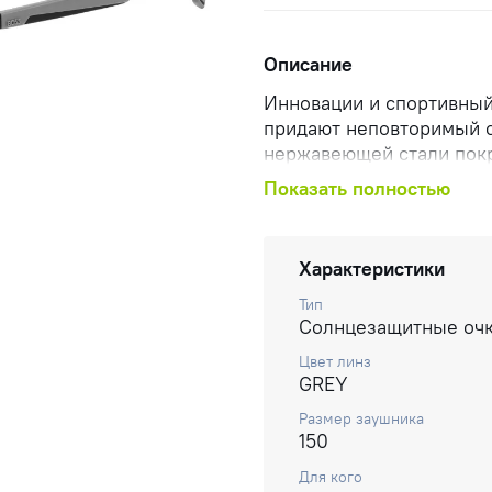
Описание
Инновации и спортивный
придают неповторимый с
нержавеющей стали покр
регулируемыми наконеч
Показать полностью
индивидуальную посадку
рельефным логотипом B
тактильное качество.
Характеристики
Тип
Солнцезащитные оч
Цвет линз
GREY
Размер заушника
150
Для кого