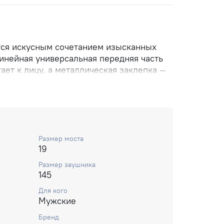
тся искусным сочетанием изысканных
Линейная универсальная передняя часть
гает к лицу, а металлическая заклепка —
ющий изделию характер. Наконечники из
е, сдержанные металлические заушники,
расочный логотип с лазерной
невероятно крутой завершающий штрих.
Размер моста
19
Размер заушника
145
Для кого
Мужские
Бренд