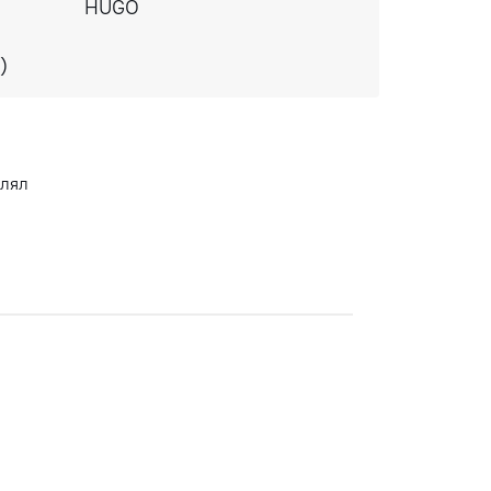
HUGO
)
влял