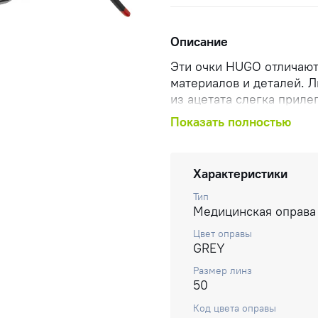
Описание
Эти очки HUGO отличаю
материалов и деталей. 
из ацетата слегка приле
стильный акцент, прида
Показать полностью
ацетата украшают тонки
гарантируя комфорт, а к
гравировкой добавляет 
Характеристики
Тип
Медицинская оправа
Цвет оправы
GREY
Размер линз
50
Код цвета оправы