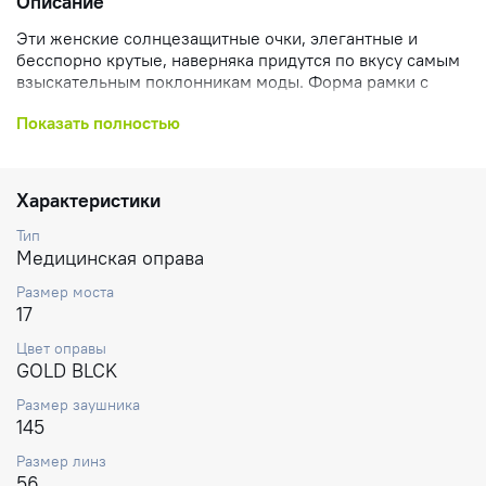
Описание
Эти женские солнцезащитные очки, элегантные и
бесспорно крутые, наверняка придутся по вкусу самым
взыскательным поклонникам моды. Форма рамки с
мягкими углами украшает лицо, а изящные
Показать полностью
металлические заушники дополнены гравировкой с
логотипом Marc Jacobs, придающей гламурный вид.
Характеристики
Тип
Медицинская оправа
Размер моста
17
Цвет оправы
GOLD BLCK
Размер заушника
145
Размер линз
56