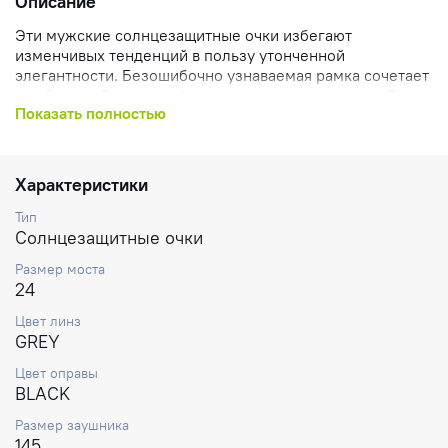
Описание
Эти мужские солнцезащитные очки избегают
изменчивых тенденций в пользу утонченной
элегантности. Безошибочно узнаваемая рамка сочетает
в себе яркий ацетат с фирменными деталями дизайна
Показать полностью
Marc Jacobs: тонкой металлической окантовкой на
заушниках и логотипом дизайнера вдоль них.
Характеристики
Тип
Солнцезащитные очки
Размер моста
24
Цвет линз
GREY
Цвет оправы
BLACK
Размер заушника
145