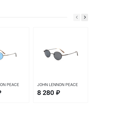
ON PEACE
JOHN LENNON PEACE
JOHN LE
₽
8 280 ₽
8 280