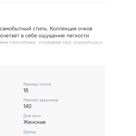
самобытный стиль. Коллекция очков
сочетает в себе ощущение легкости
ими силуэтами, создавая ряд уникальных
наваемым характером Love Moschino.
рдца украшает заушник, дополненный
квами логотипа и удобными
а.
Размер моста
16
Размер заушника
140
Для кого
Женские
Бренд