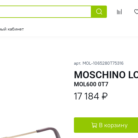
ный кабинет
арт.
MOL-1065280T75316
MOSCHINO L
MOL600 0T7
17 184 ₽
В корзину