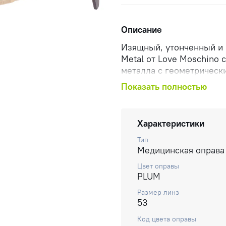
Описание
Изящный, утонченный и 
Metal от Love Moschino 
металла с геометрическ
оправ с безошибочно уз
Показать полностью
Тонкий вырез в виде се
нанесенными лазером бу
наконечниками из ацетат
Характеристики
Тип
Медицинская оправа
Цвет оправы
PLUM
Размер линз
53
Код цвета оправы