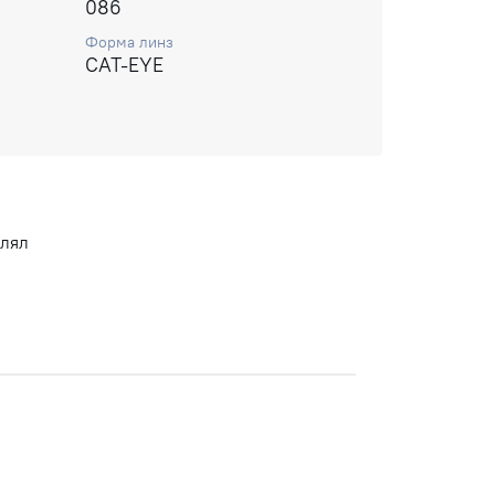
086
Форма линз
CAT-EYE
влял