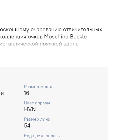
роскошному очарованию отличительных
коллекция очков Moschino Buckle
 металлической пряжкой вдоль
оллекции, сочетающие различные
но удобных цветовых решениях,
бой наряд в фирменном стиле Moschino.
Размер моста
ки
16
Цвет оправы
HVN
Размер линз
54
Код цвета оправы