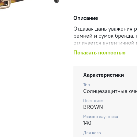
Описание
Отдавая дань уважения 
ремней и сумок бренда, 
отличается аутентичной
заушников. Очки этой к
Показать полностью
силуэты в изысканных, 
обязательно украсят лю
Характеристики
Тип
Солнцезащитные оч
Цвет линз
BROWN
Размер заушника
140
Для кого